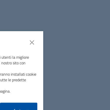
 utenti la migliore
l nostro sito con
ranno installati cookie
tutte le predette
pagina.