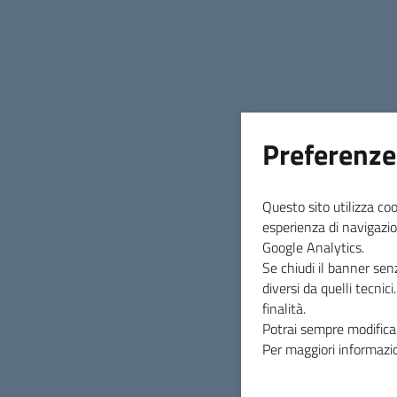
Preferenze
Questo sito utilizza coo
esperienza di navigazio
Google Analytics.
Notizie
Se chiudi il banner sen
Scorri le ultime notizie ordinate per data di
diversi da quelli tecnic
pubblicazione.
finalità.
Le notizie sono: annunci, avvisi e
Potrai sempre modificar
comunicazioni della redazione del comune
Per maggiori informazio
(come una bacheca online).