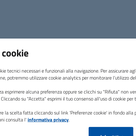
 cookie
kie tecnici necessari e funzionali alla navigazione. Per assicurare agli
ne, potremmo utilizzare cookie analytics per monitorare l’utilizzo de
Eventi
za esprimere alcuna preferenza oppure se clicchi su "Rifiuta" non ver
Scopri gli eventi in programma per le
i. Cliccando su "Accetta" esprimi il tuo consenso all'uso di cookie per 
prossime 2 settimane, oppure scorrili mese
per mese.
e la scelta fatta cliccando sul link 'Preferenze cookie' in fondo alla 
Aggiungi con un click gli eventi (.ics) a cui vuoi
ni consulta l'
informativa privacy
.
partecipare al tuo calendario personale.
Gli eventi sono: manifestazioni, feste e in
genera avvenimenti futuri (come un'agenda